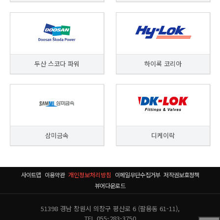
두산 스코다 파워
하이록 코리아
삼미금속
디케이락
사이트맵
이용약관
개인정보처리방침
이메일무단수집거부
저작권보호정책
뷰어다운로드
51398 경남 창원시 의창구 평산로 6 (팔용동 61-11),
TEL.055-283-3750