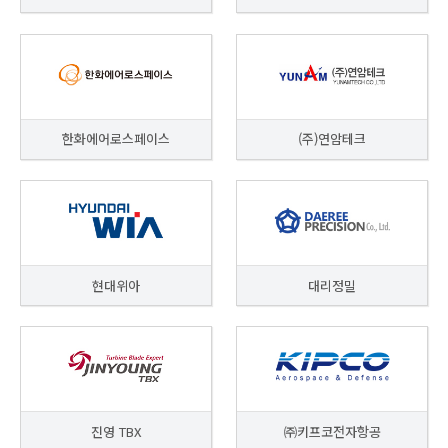
한화에어로스페이스
(주)연암테크
현대위아
대리정밀
진영 TBX
㈜키프코전자항공