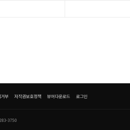
집거부
저작권보호정책
뷰어다운로드
로그인
283-3750