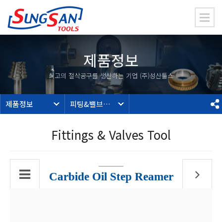
제품정보
최고의 절삭공구를 생산하는 기업 (주)성산툴스
제품정보
피팅&밸브가공툴
Fittings & Valves Tool
Carbide Oil Step Reamer